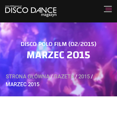
DISCO POLO FILM (02/2015)
MARZEC 2015
STRONA GŁÓWNA
/
GAZETA
/
2015
/
MARZEC 2015