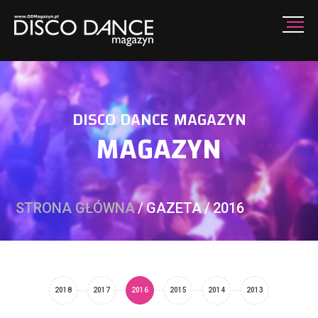
DISCO DANCE MAGAZYN
MAGAZYN
STRONA GŁÓWNA
/
GAZETA
/
2016
2018
2017
2016
2015
2014
2013