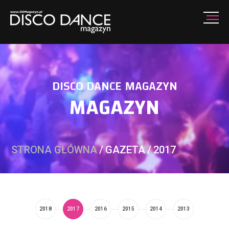
DISCO DANCE MAGAZYN
MAGAZYN
STRONA GŁÓWNA
/
GAZETA
/
2017
2018
2017
2016
2015
2014
2013