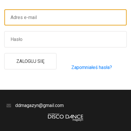
Zapomniałeś hasła?
ddmagazyn@gmail.com