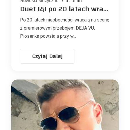
Nowości Muzyczne
7 lat temu
Duet I&I po 20 latach wraca z nowym singlem
Po 20 latach nieobecności wracają na scenę
z premierowym przebojem DEJA VU.
Piosenka powstała przy w...
Czytaj Dalej