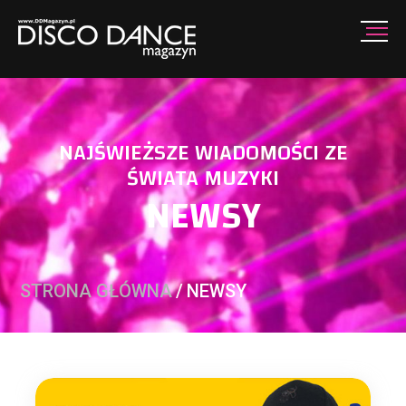
NAJŚWIEŻSZE WIADOMOŚCI ZE
ŚWIATA MUZYKI
NEWSY
STRONA GŁÓWNA
/
NEWSY