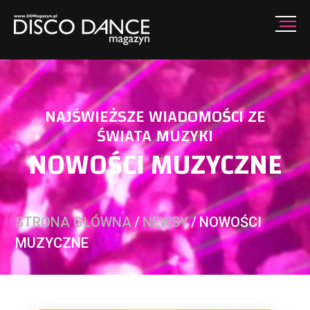
NAJŚWIEŻSZE WIADOMOŚCI ZE
ŚWIATA MUZYKI
NOWOŚCI MUZYCZNE
STRONA GŁÓWNA
/
NEWSY
/
NOWOŚCI
MUZYCZNE